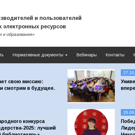
зводителей и пользователей
 электронных ресурсов
и и образования»
ть
Нормативные документы
Вебинары
Контакты
27.10
ет свою миссию:
Униве
и смотрим в будущее.
впере
20.09
ародного конкурса
Побед
дерства-2025: лучший
Лидер
й библиотекарь»
Никол