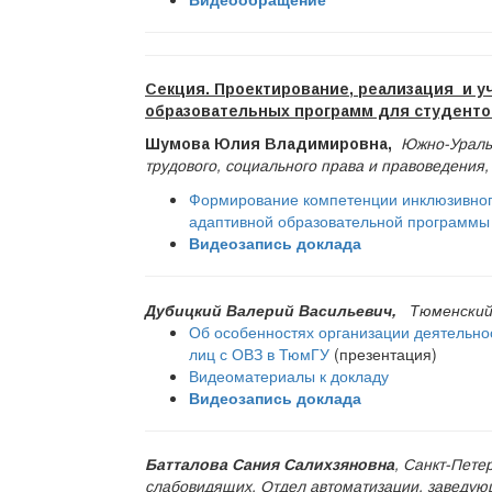
Секция. Проектирование, реализация и 
образовательных программ для студенто
Шумова Юлия Владимировна,
Южно-Уральс
трудового, социального права и правоведения
Формирование компетенции инклюзивног
адаптивной образовательной программы
Видеозапись доклада
Дубицкий Валерий Васильевич,
Тюменский
Об особенностях организации деятельно
лиц с ОВЗ в ТюмГУ
(презентация)
Видеоматериалы к докладу
Видеозапись доклада
Батталова Сания Салихзяновна
, Санкт-Пете
слабовидящих, Отдел автоматизации, заведу