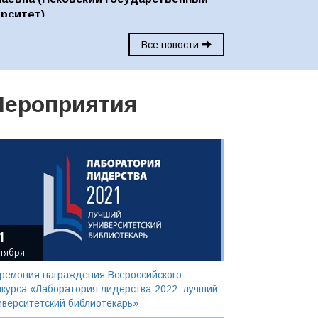
рситет)
Все новости
ероприятия
1
тября
ремония награждения Всероссийского
нкурса «Лаборатория лидерства-2022: лучший
иверситетский библиотекарь»