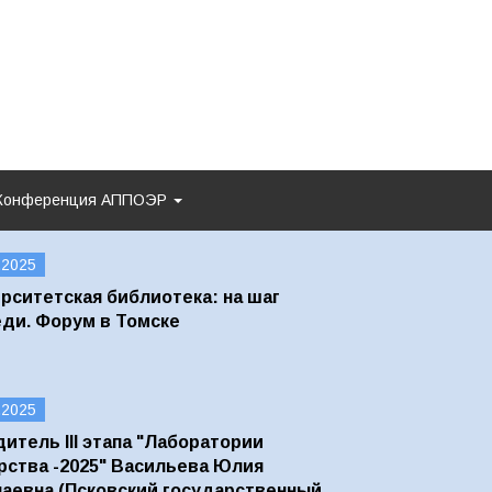
Конференция АППОЭР
.2025
рситетская библиотека: на шаг
ди. Форум в Томске
.2025
итель III этапа "Лаборатории
ства -2025" Васильева Юлия
аевна (Псковский государственный