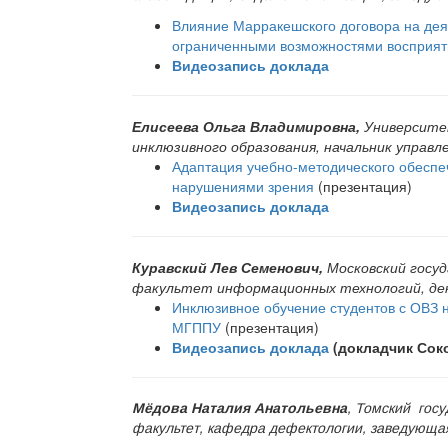
Влияние Марракешского договора на дея
ограниченными возможностями восприя
Видеозапись доклада
Елисеева Ольга Владимировна
,
Университе
инклюзивного образования, начальник управл
Адаптация учебно-методического обесп
нарушениями зрения
(презентация)
Видеозапись доклада
Куравский Лев Семенович
,
Московский госу
факультет информационных технологий, де
Инклюзивное обучение студентов с ОВЗ 
МГППУ
(презентация)
Видеозапись доклада
(докладчик Соко
Мёдова Наталия Анатольевна
, Томский госу
факультет, кафедра дефектологии, заведующа