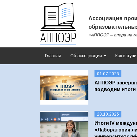
Ассоциация прои
образовательных
«АППОЭР – опора наук
Главная
Об ассоциации
Как вступи
01.07.2026
АППОЭР заверша
подводим итоги 
28.10.2025
Итоги IV междун
«Лаборатория ли
университетски