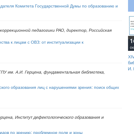
едателя Комитета Государственной Думы по образованию и
оррекционной педагогики РАО, директор, Российская
1
тва к лицам с ОВЗ: от институализации к
ок
XI
би
И.
ПУ им. А.И. Герцена, фундаментальная библиотека,
ского образования лиц с нарушениями зрения: поиск общих
ерцена, Институт дефектологического образования и
дов по зрению: проблемное поле и зоны