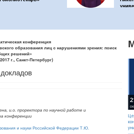
униве
актическая конференция
М
вского образования лиц с нарушениями зрения: поиск
бщих решений»
2017 г., Санкт-Петербург)
 докладов
2
ок
ена, и.о. проректора по научной работе и
та конференции
Це
ко
зования и науки Российской Федерации Т.Ю.
ун