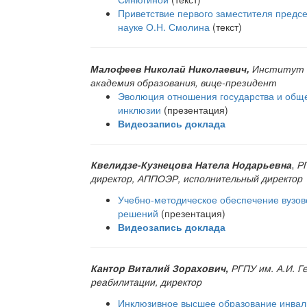
Приветствие первого заместителя предс
науке О.Н. Смолина
(текст)
Малофеев Николай Николаевич,
Институт к
академия образования, вице-президент
Эволюция отношения государства и общес
инклюзии
(презентация)
Видеозапись доклада
Квелидзе-Кузнецова Натела Нодарьевна
,
РГ
директор, АППОЭР, исполнительный директор
Учебно-методическое обеспечение вузов
решений
(презентация)
Видеозапись доклада
Кантор Виталий Зорахович,
РГПУ им. А.И. Г
реабилитации, директор
Инклюзивное высшее образование инвали