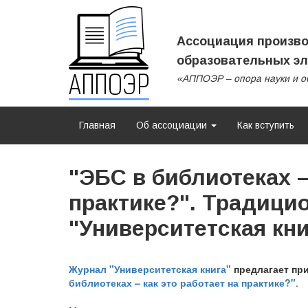
Ассоциация произво
образовательных эл
«АППОЭР – опора науки и о
Главная
Об ассоциации
Как вступить
"ЭБС в библиотеках –
практике?". Традици
"Университетская кни
Журнал "Университетская книга"
предлагает пр
библиотеках – как это работает на практике?"
.