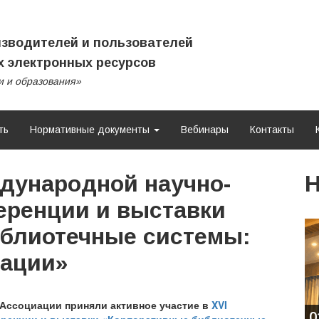
зводителей и пользователей
 электронных ресурсов
и и образования»
ть
Нормативные документы
Вебинары
Контакты
дународной научно-
Н
еренции и выставки
блиотечные системы:
вации»
Ассоциации приняли активное участие в
XVI
0