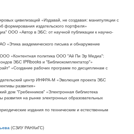
мировых цивилизаций «Издавай, не создавая: манипуляции с
об формирования издательского портфеля»
диа" ООО «Автор в ЭБС: от научной публикации к научно-
 ЗАО «Этика академического письма и обнаружение
" ООО «Контентная политика ООО "Ай Пи Эр Медиа":
ондов ЭБС IPRbooks и "Библиокомплектатор"»
Юрайт" «Создание рабочих программ по дисциплинам с
издательский центр ИНФРА-М «Эволюция проекта ЭБС
пективы развития»
ский дом "Гребенников" «Электронная библиотека
вы развития на рынке электронных образовательных
риодические издания по техническим и естественным
ьева
(СЗИУ РАНХиГС)