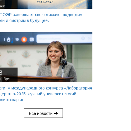
юля
ПОЭР завершает свою миссию: подводим
оги и смотрим в будущее.
8
тября
оги IV международного конкурса «Лаборатория
дерства-2025: лучший университетский
блиотекарь»
Все новости