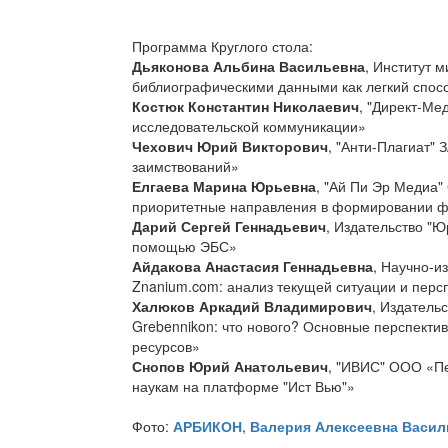
Программа Круглого стола:
Дьяконова Альбина Васильевна
, Институт 
библиографическими данными как легкий спос
Костюк Константин Николаевич
, "Директ-Ме
исследовательской коммуникации»
Чехович Юрий Викторович
, "Анти-Плагиат"
заимствований»
Елгаева Марина Юрьевна
, "Ай Пи Эр Медиа
приоритетные направления в формировании ф
Дарий Сергей Геннадьевич
, Издательство "
помощью ЭБС»
Айдакова Анастасия Геннадьевна
, Научно-
Znanium.com: анализ текущей ситуации и перс
Халюков Аркадий Владимирович
, Издатель
Grebennikon: что нового? Основные перспекти
ресурсов»
Снопов Юрий Анатольевич
, "ИВИС" ООО «Пе
наукам на платформе "Ист Вью"»
Фото:
АРБИКОН
,
Валерия Алексеевна Васил