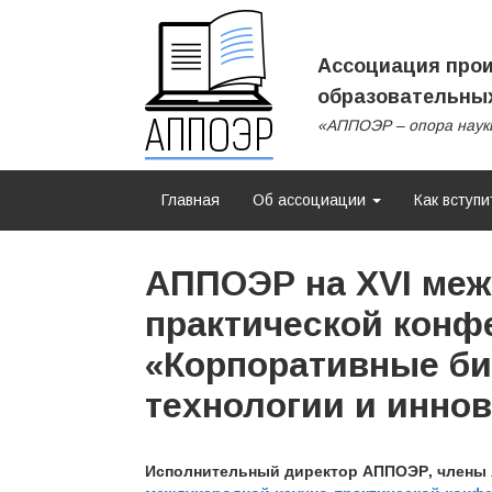
Ассоциация прои
образовательных
«АППОЭР – опора наук
Главная
Об ассоциации
Как вступи
АППОЭР на XVI меж
практической конф
«Корпоративные би
технологии и инно
Исполнительный директор АППОЭР, члены 