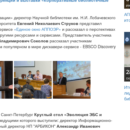
еренции и выставки «Корпоративные библиотечные
и
АП
зации» директор Научной библиотеки им. Н.И. Лобачевского
ит
верситета
Евгений Николаевич Струков
представил
сервисе
«Единое окно АППОЭР»
и рассказал о перспективах
другими ресурсами и сервисами. Представитель участника
Владимирович Соколов
рассказал участникам
м популярном в мире дискавери-сервисе - EBSCO Discovery
2
ок
Ит
ли
би
 Санкт-Петербург
Круглый стол «Эволюция ЭБС и
 ведущими которого выступили: директор Информационно-
ьный директор НП "АРБИКОН"
Александр Иванович