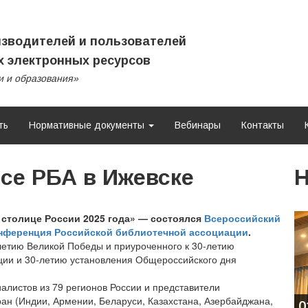
зводителей и пользователей
 электронных ресурсов
и и образования»
ть
Нормативные документы
Вебинары
Контакты
се РБА в Ижевске
Н
 столице России 2025 года» — состоялся
Всероссийский
онференция Российской библиотечной ассоциации
.
летию Великой Победы и приуроченного к 30-летию
ции и 30-летию установления Общероссийского дня
алистов из 79 регионов России и представители
ран (Индии, Армении, Беларуси, Казахстана, Азербайджана,
0