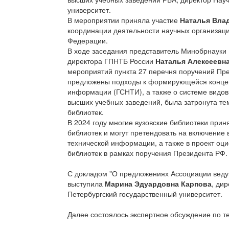
университет.
В мероприятии приняла участие
Наталья Вла
координации деятельности научных организаци
Федерации.
В ходе заседания представитель Минобрнауки 
директора ГПНТБ России
Наталья Алексеевн
мероприятий пункта 27 перечня поручений Пре
предложены подходы к формирующейся концеп
информации (ГСНТИ), а также о системе видо
высших учебных заведений, была затронута те
библиотек.
В 2024 году многие вузовские библиотеки прин
библиотек и могут претендовать на включение 
технической информации, а также в проект оц
библиотек в рамках поручения Президента РФ.
С докладом "О предложениях Ассоциации веду
выступила
Марина Эдуардовна Карпова
, ди
Петербургский государственный университет.
Далее состоялось экспертное обсуждение по т