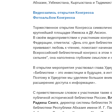
Абхазии, Узбекистана, Кыргызстана и Таджикис
Видеозапись открытия Конгресса
Фотоальбом Конгресса
Торжественное открытие Конгресса символично
крупнейшей площадке Ижевска в ДК Аксион.
В своём видеоприветствии к участникам конгр
Федерации, отметила: «День ото дня библиоте
прививают любовь к чтению, помогают начина
Всероссийский библиотечный конгресс в этом го
сильнее", она наполнена глубоким смыслом и 
В открытии мероприятия участвовал глава Удм
«Библиотеки – это инвестиции в будущее, в и
Поэтому в Удмуртии мы уделяем большое вним
расширению доступа к информации».
С приветственным словом к участникам также 
публичной исторической библиотеки России,
В
Раджеш Сингх
, директор системы библиотек 
библиотеки Республики Абхазия имени И. Г. П