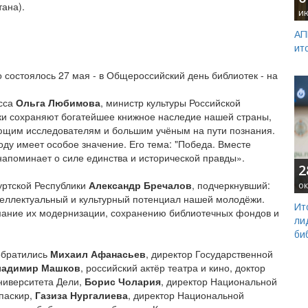
тана).
и
АП
ит
 состоялось 27 мая - в Общероссийский день библиотек - на
есса
Ольга Любимова
, министр культуры Российской
ки сохраняют богатейшее книжное наследие нашей страны,
ющим исследователям и большим учёным на пути познания.
ду имеет особое значение. Его тема: "‎Победа. Вместе
напоминает о силе единства и исторической правды».
2
уртской Республики
Александр Бречалов
, подчеркнувший:
ок
нтеллектуальный и культурный потенциал нашей молодёжи.
Ит
ание их модернизации, сохранению библиотечных фондов и
ли
би
обратились
Михаил Афанасьев
, директор Государственной
ладимир Машков
, российский актёр театра и кино, доктор
Университета Дели,
Борис Чолария
, директор Национальной
апаскир,
Газиза Нургалиева
, директор Национальной