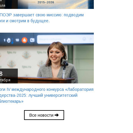
юля
ПОЭР завершает свою миссию: подводим
оги и смотрим в будущее.
8
тября
оги IV международного конкурса «Лаборатория
дерства-2025: лучший университетский
блиотекарь»
Все новости