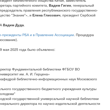
резидент библиотечного общества Китая, заместитель
кретарь партийного комитета,
Вадим Гигин
, генеральный
председатель правления республиканского государственно-
ество "Знание"», и
Елена Глисович
, президент Сербской
БА
Вадим Дуда
.
е-президенты РБА и в Правление Ассоциации
. Процедура
лосование).
9 мая 2025 года было объявлено:
иректор Фундаментальной библиотеки ФГБОУ ВО
ниверситет им. А. И. Герцена»
 кафедрой библиотечно-информационных наук Московского
ального государственного бюджетного учреждения культуры
молодежи"
родской государственной универсальной научной библиотеки
генерального директора по научно-издательской деятельности