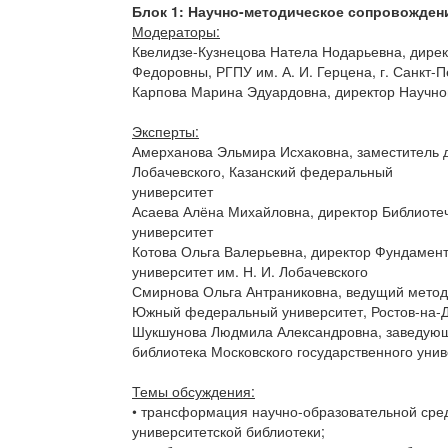
Блок 1: Научно-методическое сопровожде
Модераторы:
Квелидзе-Кузнецова Натела Нодарьевна, дире
Федоровны, РГПУ им. А. И. Герцена, г. Санкт-П
Карпова Марина Эдуардовна, директор Научной 
Эксперты:
Амерханова Эльмира Исхаковна, заместитель д
Лобачевского, Казанский федеральный
университет
Асаева Алёна Михайловна, директор Библиотеч
университет
Котова Ольга Валерьевна, директор Фундамен
университет им. Н. И. Лобачевского
Смирнова Ольга Антраниковна, ведущий методи
Южный федеральный университет, Ростов-на-
Шукшунова Людмила Александровна, заведующ
библиотека Московского государственного уни
Темы обсуждения:
• трансформация научно-образовательной сре
университетской библиотеки;