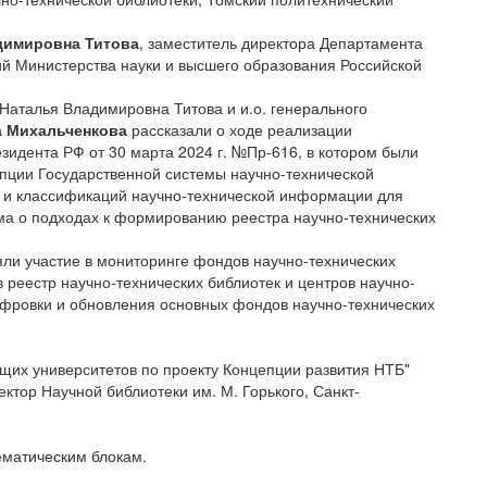
димировна Титова
, заместитель директора Департамента
й Министерства науки и высшего образования Российской
Наталья Владимировна Титова и и.о. генерального
а Михальченкова
рассказали о ходе реализации
зидента РФ от 30 марта 2024 г. №Пр-616, в котором были
ции Государственной системы научно-технической
в и классификаций научно-технической информации для
ма о подходах к формированию реестра научно-технических
яли участие в мониторинге фондов научно-технических
в реестр научно-технических библиотек и центров научно-
ифровки и обновления основных фондов научно-технических
щих университетов по проекту Концепции развития НТБ"
ректор Научной библиотеки им. М. Горького, Санкт-
ематическим блокам.