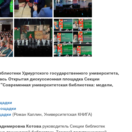
иблиотеки Удмуртского государственного университета,
лась Открытая дискуссионная площадка Секции
"Современная университетская библиотека: модели,
щадки
лощадки
щадки
(Роман Каплин, Университетская КНИГА)
адимировна Котова
руководитель Секции библиотек
но-технической библиотеки, Томский политехнический