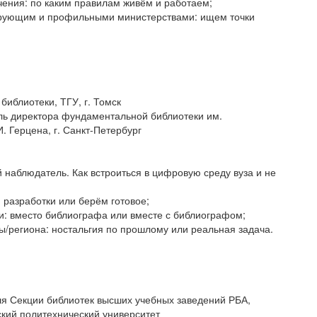
ения: по каким правилам живём и работаем;
рирующим и профильными министерствами: ищем точки
библиотеки, ТГУ, г. Томск
ль директора фундаментальной библиотеки им.
 Герцена, г. Санкт-Петербург
й наблюдатель. Как встроиться в цифровую среду вуза и не
и разработки или берём готовое;
ти: вместо библиографа или вместе с библиографом;
ны/региона: ностальгия по прошлому или реальная задача.
ля Секции библиотек высших учебных заведений РБА,
ский политехнический университет