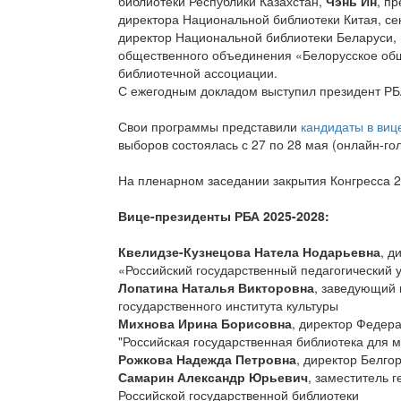
библиотеки Республики Казахстан,
Чэнь Ин
, п
директора Национальной библиотеки Китая, се
директор Национальной библиотеки Беларуси, 
общественного объединения «Белорусское общ
библиотечной ассоциации.
С ежегодным докладом выступил президент Р
Свои программы представили
кандидаты в виц
выборов состоялась с 27 по 28 мая (онлайн-го
На пленарном заседании закрытия Конгресса 2
Вице-президенты РБА 2025-2028:
Квелидзе-Кузнецова Натела Нодарьевна
, д
«Российский государственный педагогический у
Лопатина Наталья Викторовна
, заведующий
государственного института культуры
Михнова Ирина Борисовна
, директор Федер
"Российская государственная библиотека для 
Рожкова Надежда Петровна
, директор Белго
Самарин Александр Юрьевич
, заместитель 
Российской государственной библиотеки